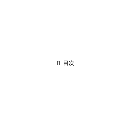
えていることだと思います。
スペイン文法』を実際に使ってみてのレビューをしていきます
そうです。基本て。
目次