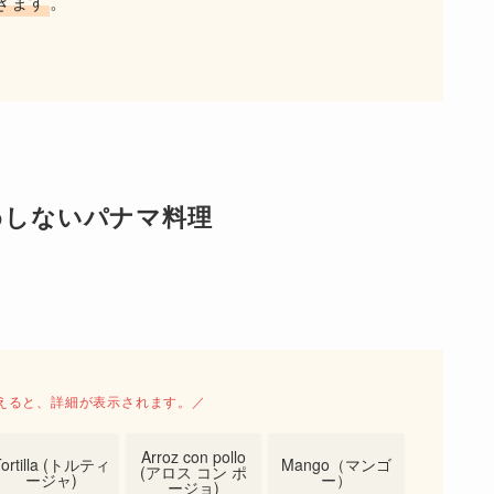
きます
。
めしないパナマ料理
えると、詳細が表示されます。／
Arroz con pollo
Tortilla (トルティ
Mango（マンゴ
(アロス コン ポ
ージャ)
ー）
ージョ)