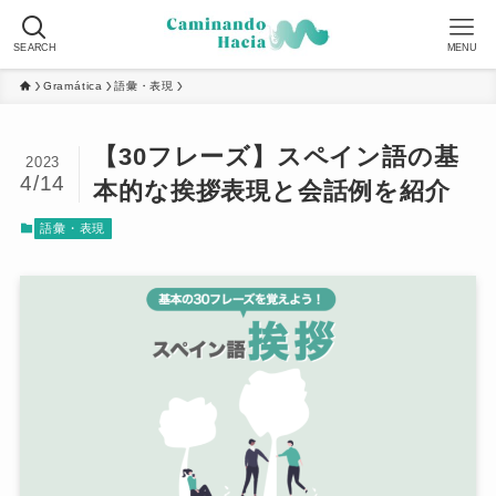
SEARCH
MENU
Gramática
語彙・表現
【30フレーズ】スペイン語の基
2023
4/14
本的な挨拶表現と会話例を紹介
語彙・表現