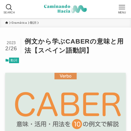
SEARCH
MENU
Gramática
動詞
例文から学ぶCABERの意味と用
2023
2/26
法【スペイン語動詞】
動詞