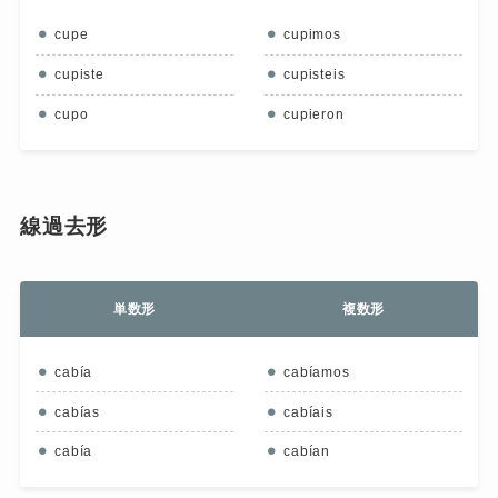
cupe
cupimos
cupiste
cupisteis
cupo
cupieron
線過去形
単数形
複数形
cabía
cabíamos
cabías
cabíais
cabía
cabían