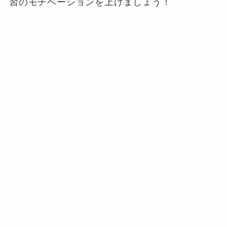
習のモチベーションを上げましょう！
筆者がSIELEを実際に受験してみて気づいたこ
とは
SIELEを受験してみて感じた5つのこと【受
験記】
にまとめました。記事をご覧いただけれ
ば、SIELEを受験するイメージができると思い
ます。
SIELEを受験してみて感じた5つ
のこと【受験記】
あわせて読みたい