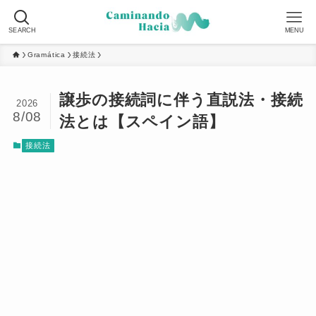
SEARCH
MENU
Gramática
接続法
譲歩の接続詞に伴う直説法・接続
2026
8/08
法とは【スペイン語】
接続法