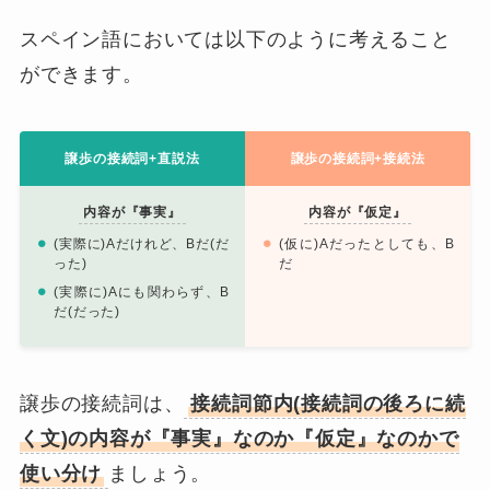
スペイン語においては以下のように考えること
ができます。
譲歩の接続詞+直説法
譲歩の接続詞+接続法
内容が『事実』
内容が『仮定』
(実際に)Aだけれど、Bだ(だ
(仮に)Aだったとしても、B
った)
だ
(実際に)Aにも関わらず、B
だ(だった)
譲歩の接続詞は、
接続詞節内(接続詞の後ろに続
く文)の内容が
『事実』なのか『仮定』なのかで
使い分け
ましょう。