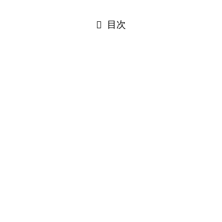
目次
、何度も口に出して練習しましょう。
活用
人称