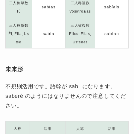
二人称単数
二人称複数
sabías
sabíais
Tú
Vosotros/as
三人称単数
三人称複数
sabía
sabían
Él, Ella, Us
Ellos, Ellas,
ted
Ustedes
未来形
不規則活用です。語幹が sab- になります。
saberé のようにはなりませんので注意してくだ
さい。
人称
活用
人称
活用