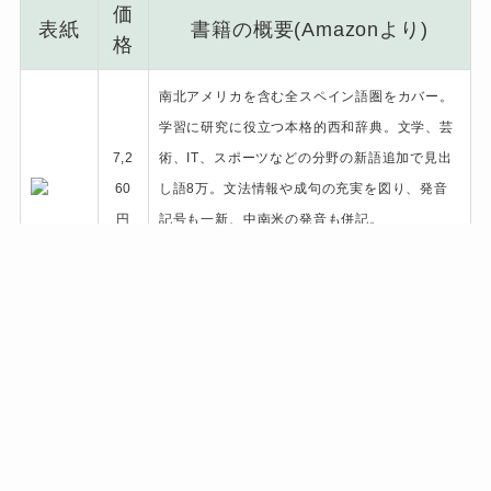
価
表紙
書籍の概要(Amazonより)
格
南北アメリカを含む全スペイン語圏をカバー。
学習に研究に役立つ本格的西和辞典。文学、芸
7,2
術、IT、スポーツなどの分野の新語追加で見出
60
し語8万。文法情報や成句の充実を図り、発音
円
記号も一新、中南米の発音も併記。
関連
圧倒的掲載量『西和中辞典』を使い倒す
【スペイン語辞書】
最新の研究に基づいたもっとも詳しい文法解説
6,8
書。品詞ごとに文法規則を説明し、巻末に細か
20
い索引を付け、学習上のあらゆる疑問に答える
円
ようつとめた。初級者から利用できる、スペイ
ン語関係者必携の1冊。