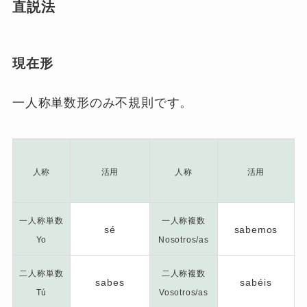
直説法
現在形
一人称単数形のみ不規則です。
人称
活用
人称
活用
一人称単数
一人称複数
sé
sabemos
Yo
Nosotros/as
二人称単数
二人称複数
sabes
sabéis
Tú
Vosotros/as