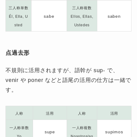
三人称単数
三人称複数
sabe
saben
Él, Ella, U
Ellos, Ellas,
sted
Ustedes
点過去形
不規則に活用されますが、語幹が sup- で、
venir や poner などと語尾の活用の仕方は一緒で
す。
人称
活用
人称
活用
一人称単数
一人称複数
supe
supimos
Yo
Nosotros/as