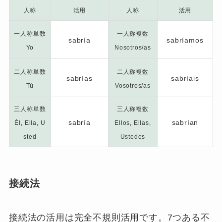
人称
活用
人称
活用
一人称単数
一人称複数
sabría
sabríamos
Yo
Nosotros/as
二人称単数
二人称複数
sabrías
sabríais
Tú
Vosotros/as
三人称単数
三人称複数
sabría
sabrían
Él, Ella, U
Ellos, Ellas,
sted
Ustedes
接続法
接続法の活用は完全不規則活用です。7つある不