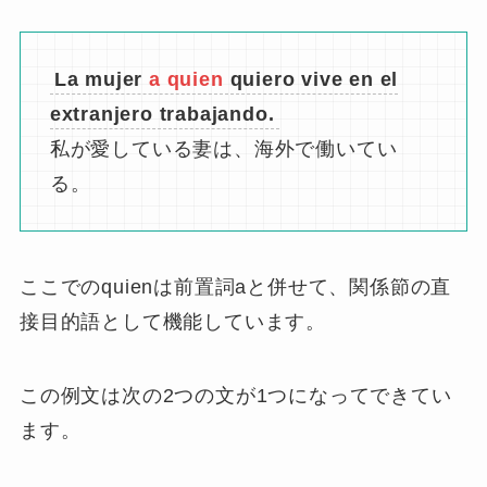
関係詞は接着剤！スペイン語に
おける関係詞の意味と使い方を
丁寧に解説
あわせて読みたい
Quienの制限用法
制限用法とは意味の範囲を関係節で絞る用法
の
ことです。
関係代名詞quienは
制限用法では、主語として用
いられません
。
主語の働きをしないということ
です。