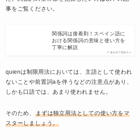
quienの用法は3つ。
制限用法
Habrá pocos estudiantes a quienes les gusta
estudiar matemáticas y dedicarse al estudio.
非制限用法
La tasa de aprobación del primer ministro, Suga
Yoshihide, quien ha declarado el estado de
emergencia, ha caído a su nivel.
独立用法
Hay quienes insisten en celebrar absolutamente
Juegos Olímpicos de Tokio.
quienは制限用法では前置詞aを伴う。
口語ではquienは独立用法として使われることが多
い。
quienは制限用法として関係節の主語として使われな
い。