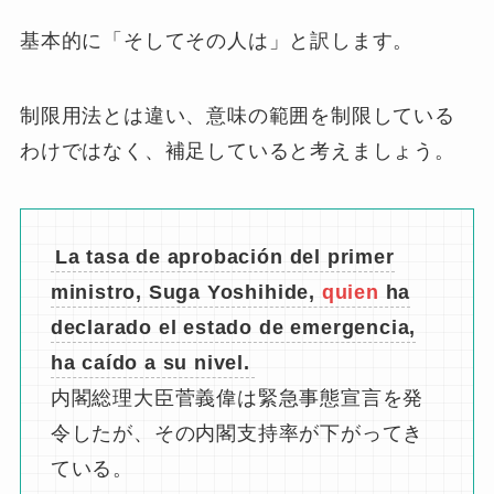
先行詞estudiantesが複数形なので、quienesに
なっています。また、estudiantesは間接目的語
a ellosに相当するので、前置詞aを伴います。
上記の2つの例より
『
制限用法では前置詞 a を伴
う
』
ということが分かります。
これは、quienが修飾する先行詞”人”が、単文で
は目的語「a + 人」として現れているからです。
Quienの非制限用法