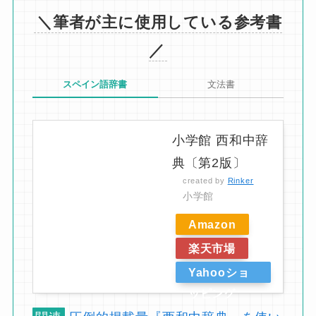
例文から紐解く関係形容詞cuyoの使い
方【スペイン語】
接続詞だけじゃない！？関係副詞como
の使い方を例文で解説【スペイン語】
関係詞cuantoは比例表現「〜すればす
るほど…だ」を作る【意味と用法を解
説】
以上です。この記事で、quien への理解が深まれ
ば嬉しいです。使い方が理解できたら、自分で